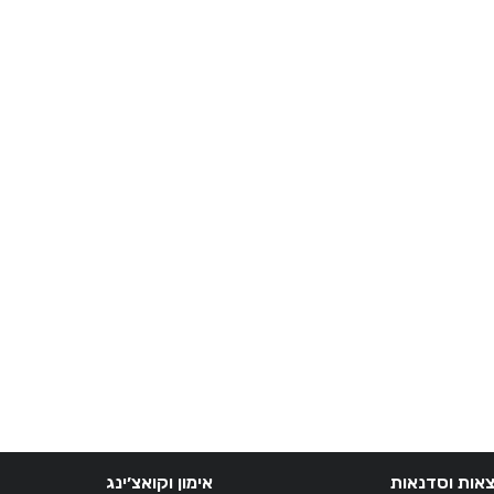
אות וסדנאות
אימון וקואצ׳ינג