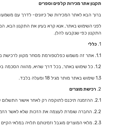
תקנון אתר מכירות קלפים וספרים
ברוך הבא לאתר המכירות של כיוונים- לדרך עם משמעו
לפני השימוש באתר, אנא קרא בעיון את התקנון הבא, המה
התקנון כפי שנקבעו להלן.
1.
כללי
1.1. אתר זה משמש כפלטפורמת מסחר מקוון לרכישת מוצרי קלפים, ומופעל על ידי [כיוונים], ח.פ. / ת.ז. [055607196], המבוסס בכתובת: [ערבה 26 כרמיאל].
1.2. כל שימוש באתר, בכל דרך שהיא, מהווה הסכמה בלתי חוזרת לתקנון, לרבות למדיניות הפרטיות ולחוקי הדין החל.
1.3 שימוש באתר מותר מגיל 18 ומעלה בלבד.
2.
רכישת מוצרים
2.1. ההזמנה תיכנס לתוקפה רק לאחר אישור התשלום על ידי החברה.
2.2. החברה שומרת לעצמה את הזכות שלא לאשר הזמנה מכל סיבה שהיא, ואף לבטל הזמנות שלא עומדות בתנאים שנקבעו, עד לקבלת אישור סופי.
2.3. מלאי המוצרים מוגבל וזמינותם תלויה במלאי הקיים בעת ההזמנה.