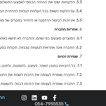
5.3. הלקוחות ישיגו את ההחזר הכספי לאמצעי התשלום ששילמו בו, לאחר בדיקת המוצר וקבלת אישור תקני של המוצר חזרה.
5.4. על הלקוח לשאת בכל העלויות הנלוות להחזרת המוצר, אלא במקרים בהם הפגם נגרם באשמת החברה.
5.5. אין זכות לביטול ההזמנה או להחזר במקרים של מוצר שנפתח או שעבר שימוש בלתי הפיך, אלא במקרים של פגם.
6.
אחריות החברה
6.1. המוצרים מוצעים כפי שהם, והחברה לא תישא באחריות לכל נזק ישיר, עקיף, תוצאתי או אחר הנגרם משימוש במוצרים או מאי-שימוש בהם.
6.2. החברה אינה אחראית לטעויות טכניות, תקלות במערכת או לפעילות בלתי מורשית שנוגדת את ההצהרות או את התקנון.
7.
שמירת זכויות
7.1. כל הזכויות בתוכן האתר, לעיצוב, לתמונות, ולתוכן השיווק שייכות לחברה או לבעלי הזכויות שלה. אין לעשות בהם כל שימוש ללא אישור מפורש מראש.
7.2. החברה שומרת לעצמה את הזכות לשנות את התוכן, התמחור, ומבנה האתר בכל עת, ללא צורך בהודעה מראש.
7.3. החברה שומרת לעצמה את הזכות לבטל, להשעות, או לשנות הזמנות או שדות עסקה במקרים של הטעיה, שימוש לרעה, הפרה של התקנון או הפעלה של פעילות בלתי חוקית.
הר
ארג
054-7955535