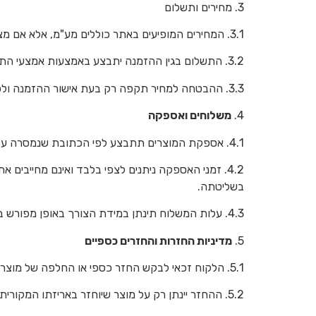
3. מחירים ותשלום
3.1. המחירים המופיעים באתר כוללים מע"מ, אלא אם מצוין אחרת.
3.2. התשלום בגין ההזמנה יתבצע באמצעות אמצעי התשלום המוצעים באתר.
3.3. ההבטחה למחיר תקפה רק בעת אישור ההזמנה ולפי מצב המלאי במועד ההזמנה.
4.
משלוחים ואספקה
4.1. אספקת המוצרים תתבצע לפי הכתובת שנמסרה על ידי הלקוח במסגרת ההזמנה.
4.2. זמני האספקה ניתנים לצפי בלבד ואינם מחייבים את החברה; החברה תעשה מאמצים למסור את ההזמנה בזמנים שנקבעו,
בשליטתה.
4.3. עלות המשלוח תינתן במידת הצורך באופן מפורש בעת ההזמנה.
5.
מדיניות החזרות והחזרים כספיים
5.1. הלקוח זכאי לבקש החזר כספי או החלפה של מוצר בתוך 14 ימים מיום קבלת המוצר, במידה והמוצר פגום, לא תואם להזמנה או ניזוק בדרך.
5.2. ההחזר יינתן רק על מוצר שיוחזר באריזתו המקורית, ללא שימוש, במצב תקין וללא פגעים.